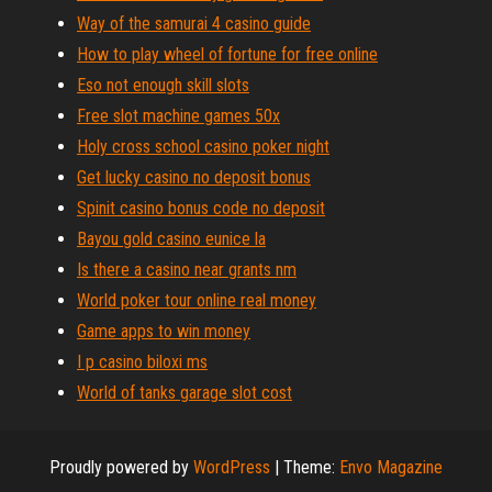
Way of the samurai 4 casino guide
How to play wheel of fortune for free online
Eso not enough skill slots
Free slot machine games 50x
Holy cross school casino poker night
Get lucky casino no deposit bonus
Spinit casino bonus code no deposit
Bayou gold casino eunice la
Is there a casino near grants nm
World poker tour online real money
Game apps to win money
I p casino biloxi ms
World of tanks garage slot cost
Proudly powered by
WordPress
|
Theme:
Envo Magazine