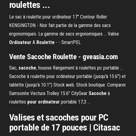
roulettes ...
Le sac à roulette pour ordinateur 17" Contour Roller
KENSINGTON - Noir fait partie de la gamme des sacs
ergonomiques. La gamme de sacs ergonomiques ... Valise
Ordinateur
A
Roulette
- - SmartPEL
Vente
Sacoche
Roulette
- gveasia.com
Sac,
sacoche
, housse Rangement à roulettes pc portable ...
Sacoche à roulette pour ordinateur portable (jusqu'à 15.6'') et
tablette (jusqu'à 10.1'') Stock web. Stock boutique. Comparer.
Samsonite Vectura Trolley 15.6" CityGear
Sacoche
à
roulettes
pour
ordinateur
portable 17,3 ...
Valises et sacoches pour PC
portable de 17 pouces | Citasac