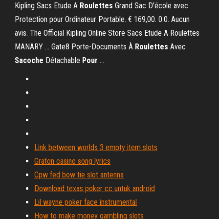
Kipling Sacs Etude A
Roulettes
Grand Sac D'école avec
Protection pour Ordinateur Portable. € 169,00. 0.0. Aucun
avis. The Official Kipling Online Store Sacs Etude A Roulettes
MANARY ... Gate8 Porte-Documents À
Roulettes
Avec
Sacoche
Détachable
Pour
...
Link between worlds 3 empty item slots
Graton casino song lyrics
Cpw fed bow tie slot antenna
Download texas poker cc untuk android
Lil wayne poker face instrumental
How to make money gambling slots