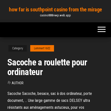
Skip
how far is southpoint casino from the mirage
to
casino888ivwp.web.app
the
content
Category
Lemmert1602
Sacoche a roulette pour
ordinateur
By
AUTHOR
Sacoche Sacoche, besace, sac à dos ordinateur, porte
document, ... Une large gamme de sacs DELSEY ultra
résistants aux aménagements astucieux, pour vos